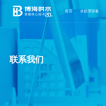
首页
水处理设备
联系我们