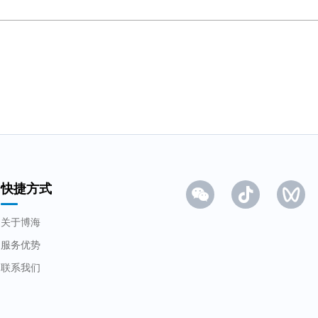
快捷方式
关于博海
服务优势
联系我们