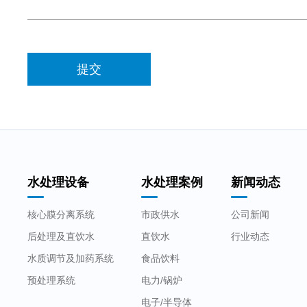
提交
水处理设备
水处理案例
新闻动态
核心膜分离系统
市政供水
公司新闻
后处理及直饮水
直饮水
行业动态
水质调节及加药系统
食品饮料
预处理系统
电力/锅炉
电子/半导体