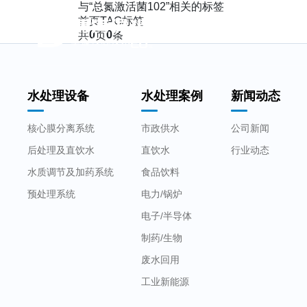
与
“总氮激活菌102”
相关的标签
首页
TAG标签
首页
水处理设备
0
0
共
页
条
水处理设备
水处理案例
新闻动态
核心膜分离系统
市政供水
公司新闻
后处理及直饮水
直饮水
行业动态
水质调节及加药系统
食品饮料
预处理系统
电力/锅炉
电子/半导体
制药/生物
废水回用
工业新能源