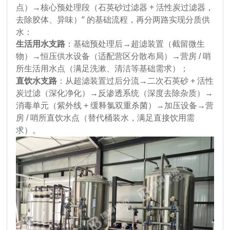
点）→核心预处理段（石英砂过滤器 + 活性炭过滤器，
去除胶体、异味）” 的基础流程，再分两路实现分质供
水：
生活用水支路
：基础预处理后→超滤装置（截留微生
物）→恒压供水设备（适配营区分散布局）→营房 / 哨
所生活用水点（满足洗漱、清洁等基础需求）；
直饮水支路
：从超滤装置过后分流→二次石英砂 + 活性
炭过滤（深化净化）→反渗透系统（深度去除杂质）→
消毒单元（紫外线 + 缓释氯双重杀菌）→加压设备→营
房 / 哨所直饮水点（替代桶装水，满足直接饮用需
求）。