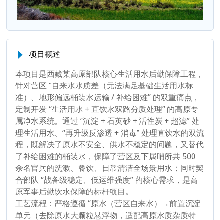
项目概述
本项目是西藏某高原部队核心生活用水后勤保障工程，
针对营区 “自来水水质差（无法满足基础生活用水标
准）、地形偏远桶装水运输 / 补给困难” 的双重痛点，
定制开发 “生活用水 + 直饮水双路分质处理” 的高原专
属净水系统。通过 “沉淀 + 石英砂 + 活性炭 + 超滤” 处
理生活用水、“再升级反渗透 + 消毒” 处理直饮水的双流
程，既解决了原水不安全、供水不稳定的问题，又替代
了补给困难的桶装水，保障了营区及下属哨所共 500
余名官兵的洗漱、餐饮、日常清洁全场景用水；同时契
合部队 “战备级稳定、低运维强度” 的核心需求，是高
原军事后勤饮水保障的标杆项目。
工艺流程：严格遵循 “原水（营区自来水）→前置沉淀
单元（去除原水大颗粒悬浮物，适配高原水质杂质特