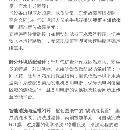
度、产水电导率等）；
当设备出现压差超标、水质异常、泵组故障等情况时，
平台会同步向气矿运维人员的手机端推送
弹窗 + 短信报
警
，精准定位故障单元；
支持远程轻量调控（如启动过滤器气水双洗程序、切换
软水器运行路数），无需现场值守即可快速响应基础运
维需求。
野外环境适配设计
：针对气矿野外作业区温差大、粉尘
多的特点，对过滤器、泵组等设备做防腐防尘封装；中
间水箱、除盐水箱采用保温结构，避免低温环境下水质
波动；系统配备柴油发电机备用电源，保障无电网覆盖
区域的连续运行，且备用电源的切换状态也会同步上传
至智能平台。
智能清洗与运维闭环
：配套图纸中的 “防清洗装置”，集
成清洗水泵、清洗过滤器、药剂投加单元，可自动完成
RO 膜、过滤器的化学清洗 / 物理反洗；清洗流程的进