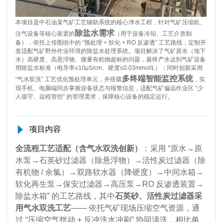
本项目是中石油某气矿工艺辅助系统的核心净水工程，针对气矿压缩机、
除盐水需求
注气设备等核心装置的
（用于设备冷却、工艺介质制
备），依托上传图纸中的 “预处理 + 软化 + RO 反渗透” 工艺路线，定制开
发适配气矿野外作业环境的除盐水处理系统。项目解决了气矿原水（地下
水）高硬度、高悬浮物、微量有机物超标的问题，最终产水达到气矿设备
用除盐水标准（电导率≤10μS/cm、硬度≤0.03mmol/L）；同时创新采用
多终端智能监控系统
“气水双洗” 工艺优化预处理单元，并搭载
，实
现手机、电脑端同步掌握设备状态与报警信息，适配气矿偏远作业区 “少
人值守、远程管控” 的管理需求，保障核心设备的稳定运行。
项目内容
全流程工艺适配（含气水双洗创新）
：采用 “原水→原
水泵→石英砂过滤器（除悬浮物）→活性炭过滤器（除
有机物 / 余氯）→双路软水器（降硬度）→中间水箱→
软化再生泵→保安过滤器→高压泵→RO 反渗透装置→
除盐水箱” 的工艺路线，其中
石英砂、活性炭过滤器采
用气水双洗工艺
—— 依托气矿现场压缩空气资源，通
过 “压缩空气扰动 + 反冲洗水冲刷” 协同清洗，相比单