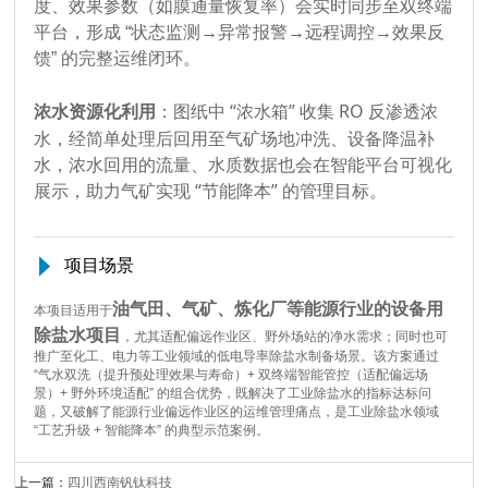
度、效果参数（如膜通量恢复率）会实时同步至双终端
平台，形成 “状态监测→异常报警→远程调控→效果反
馈” 的完整运维闭环。
：图纸中 “浓水箱” 收集 RO 反渗透浓
浓水资源化利用
水，经简单处理后回用至气矿场地冲洗、设备降温补
水，浓水回用的流量、水质数据也会在智能平台可视化
展示，助力气矿实现 “节能降本” 的管理目标。
项目场景
油气田、气矿、炼化厂等能源行业的设备用
本项目适用于
除盐水项目
，尤其适配偏远作业区、野外场站的净水需求；同时也可
推广至化工、电力等工业领域的低电导率除盐水制备场景。该方案通过
“气水双洗（提升预处理效果与寿命）+ 双终端智能管控（适配偏远场
景）+ 野外环境适配” 的组合优势，既解决了工业除盐水的指标达标问
题，又破解了能源行业偏远作业区的运维管理痛点，是工业除盐水领域
“工艺升级 + 智能降本” 的典型示范案例。
上一篇：
四川西南钒钛科技